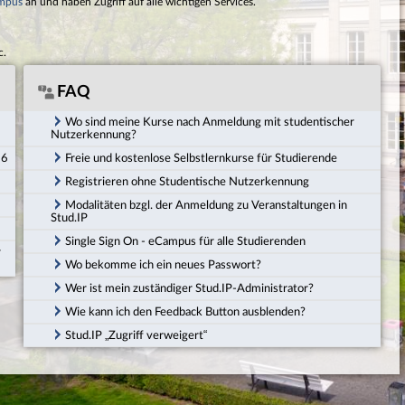
mpus
an und haben Zugriff auf alle wichtigen Services.
c.
FAQ
Wo sind meine Kurse nach Anmeldung mit studentischer
Nutzerkennung?
26
Freie und kostenlose Selbstlernkurse für Studierende
Registrieren ohne Studentische Nutzerkennung
Modalitäten bzgl. der Anmeldung zu Veranstaltungen in
Stud.IP
Single Sign On - eCampus für alle Studierenden
r
Wo bekomme ich ein neues Passwort?
Wer ist mein zuständiger Stud.IP-Administrator?
Wie kann ich den Feedback Button ausblenden?
Stud.IP „Zugriff verweigert“