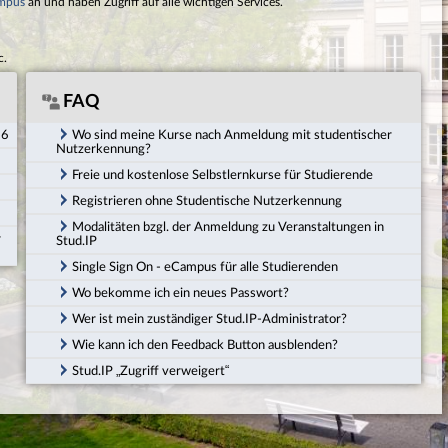
mpus
an und haben Zugriff auf alle wichtigen Services.
c.
FAQ
26
Wo sind meine Kurse nach Anmeldung mit studentischer
Nutzerkennung?
Freie und kostenlose Selbstlernkurse für Studierende
Registrieren ohne Studentische Nutzerkennung
Modalitäten bzgl. der Anmeldung zu Veranstaltungen in
r
Stud.IP
Single Sign On - eCampus für alle Studierenden
Wo bekomme ich ein neues Passwort?
Wer ist mein zuständiger Stud.IP-Administrator?
Wie kann ich den Feedback Button ausblenden?
Stud.IP „Zugriff verweigert“