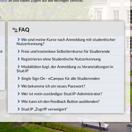
mpus
an und haben Zugriff auf alle wichtigen Services.
c.
FAQ
Wo sind meine Kurse nach Anmeldung mit studentischer
Nutzerkennung?
26
Freie und kostenlose Selbstlernkurse für Studierende
Registrieren ohne Studentische Nutzerkennung
Modalitäten bzgl. der Anmeldung zu Veranstaltungen in
Stud.IP
Single Sign On - eCampus für alle Studierenden
r
Wo bekomme ich ein neues Passwort?
Wer ist mein zuständiger Stud.IP-Administrator?
Wie kann ich den Feedback Button ausblenden?
Stud.IP „Zugriff verweigert“