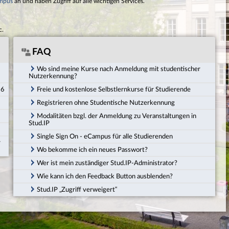
mpus
an und haben Zugriff auf alle wichtigen Services.
c.
FAQ
Wo sind meine Kurse nach Anmeldung mit studentischer
Nutzerkennung?
26
Freie und kostenlose Selbstlernkurse für Studierende
Registrieren ohne Studentische Nutzerkennung
Modalitäten bzgl. der Anmeldung zu Veranstaltungen in
Stud.IP
Single Sign On - eCampus für alle Studierenden
r
Wo bekomme ich ein neues Passwort?
Wer ist mein zuständiger Stud.IP-Administrator?
Wie kann ich den Feedback Button ausblenden?
Stud.IP „Zugriff verweigert“