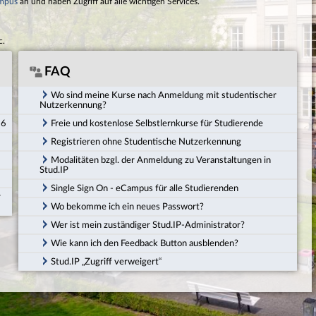
mpus
an und haben Zugriff auf alle wichtigen Services.
c.
FAQ
Wo sind meine Kurse nach Anmeldung mit studentischer
Nutzerkennung?
26
Freie und kostenlose Selbstlernkurse für Studierende
Registrieren ohne Studentische Nutzerkennung
Modalitäten bzgl. der Anmeldung zu Veranstaltungen in
Stud.IP
Single Sign On - eCampus für alle Studierenden
r
Wo bekomme ich ein neues Passwort?
Wer ist mein zuständiger Stud.IP-Administrator?
Wie kann ich den Feedback Button ausblenden?
Stud.IP „Zugriff verweigert“