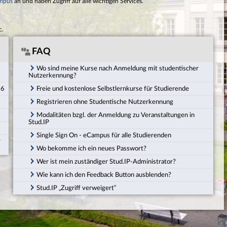
mpus
an und haben Zugriff auf alle wichtigen Services.
c.
FAQ
Wo sind meine Kurse nach Anmeldung mit studentischer
Nutzerkennung?
26
Freie und kostenlose Selbstlernkurse für Studierende
Registrieren ohne Studentische Nutzerkennung
Modalitäten bzgl. der Anmeldung zu Veranstaltungen in
Stud.IP
Single Sign On - eCampus für alle Studierenden
r
Wo bekomme ich ein neues Passwort?
Wer ist mein zuständiger Stud.IP-Administrator?
Wie kann ich den Feedback Button ausblenden?
Stud.IP „Zugriff verweigert“