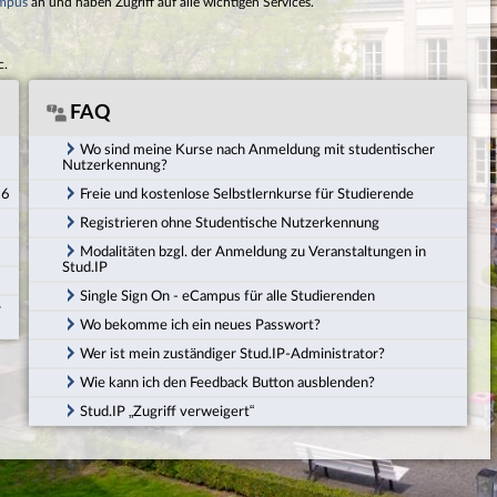
mpus
an und haben Zugriff auf alle wichtigen Services.
c.
FAQ
Wo sind meine Kurse nach Anmeldung mit studentischer
Nutzerkennung?
26
Freie und kostenlose Selbstlernkurse für Studierende
Registrieren ohne Studentische Nutzerkennung
Modalitäten bzgl. der Anmeldung zu Veranstaltungen in
Stud.IP
Single Sign On - eCampus für alle Studierenden
r
Wo bekomme ich ein neues Passwort?
Wer ist mein zuständiger Stud.IP-Administrator?
Wie kann ich den Feedback Button ausblenden?
Stud.IP „Zugriff verweigert“