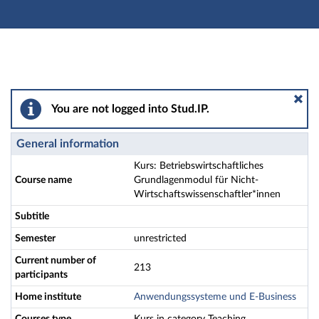
Main navigation
Actions
Main content
Footer
Kurs: Betriebswirtschaftliches Grundlagenmodul für N
You are not logged into Stud.IP.
General information
Kurs: Betriebswirtschaftliches
Course name
Grundlagenmodul für Nicht-
Wirtschaftswissenschaftler*innen
Subtitle
Semester
unrestricted
Current number of
213
participants
Home institute
Anwendungssysteme und E-Business