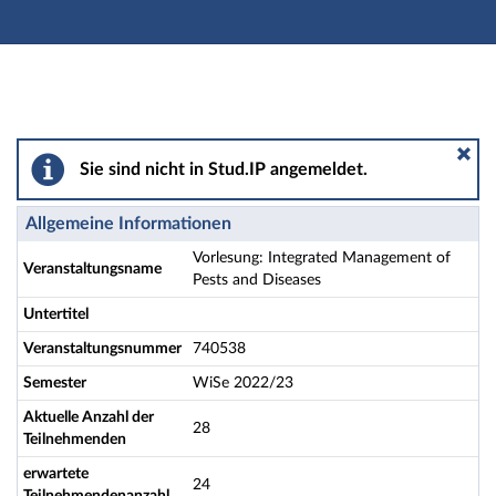
Hauptnavigation
Aktionen
Hauptinhalt
Fußzeile
Vorlesung: Integrated Management of Pests and Disea
Sie sind nicht in Stud.IP angemeldet.
Allgemeine Informationen
Vorlesung: Integrated Management of
Veranstaltungsname
Pests and Diseases
Untertitel
Veranstaltungsnummer
740538
Semester
WiSe 2022/23
Aktuelle Anzahl der
28
Teilnehmenden
erwartete
24