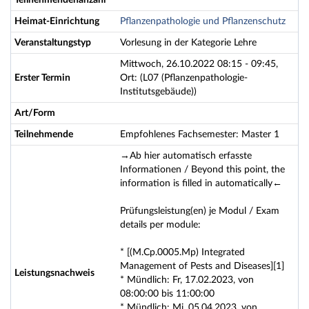
Teilnehmendenanzahl
Heimat-Einrichtung
Pflanzenpathologie und Pflanzenschutz
Veranstaltungstyp
Vorlesung in der Kategorie Lehre
Mittwoch, 26.10.2022 08:15 - 09:45,
Erster Termin
Ort: (L07 (Pflanzenpathologie-
Institutsgebäude))
Art/Form
Teilnehmende
Empfohlenes Fachsemester: Master 1
→Ab hier automatisch erfasste
Informationen / Beyond this point, the
information is filled in automatically←
Prüfungsleistung(en) je Modul / Exam
details per module:
* [(M.Cp.0005.Mp) Integrated
Management of Pests and Diseases][1]
Leistungsnachweis
* Mündlich: Fr, 17.02.2023, von
08:00:00 bis 11:00:00
* Mündlich: Mi, 05.04.2023, von