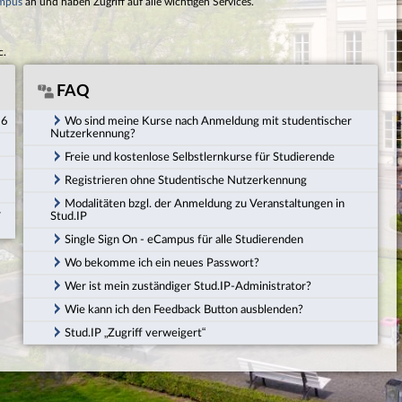
mpus
an und haben Zugriff auf alle wichtigen Services.
c.
FAQ
26
Wo sind meine Kurse nach Anmeldung mit studentischer
Nutzerkennung?
Freie und kostenlose Selbstlernkurse für Studierende
Registrieren ohne Studentische Nutzerkennung
Modalitäten bzgl. der Anmeldung zu Veranstaltungen in
r
Stud.IP
Single Sign On - eCampus für alle Studierenden
Wo bekomme ich ein neues Passwort?
Wer ist mein zuständiger Stud.IP-Administrator?
Wie kann ich den Feedback Button ausblenden?
Stud.IP „Zugriff verweigert“