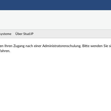
Hauptnavigation
Zweite Navigationsebene
Dritte Navigationsebene
Hauptinhalt
Fußzeile
systeme
Über Stud.IP
ten Ihren Zugang nach einer Administratorenschulung. Bitte wenden Sie 
fahren.